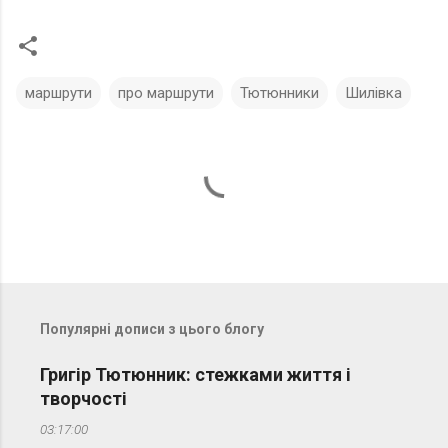
маршрути
про маршрути
Тютюнники
Шилівка
К
о
м
е
н
т
а
Популярні дописи з цього блогу
р
і
Григір Тютюнник: стежками життя і
творчості
03:17:00