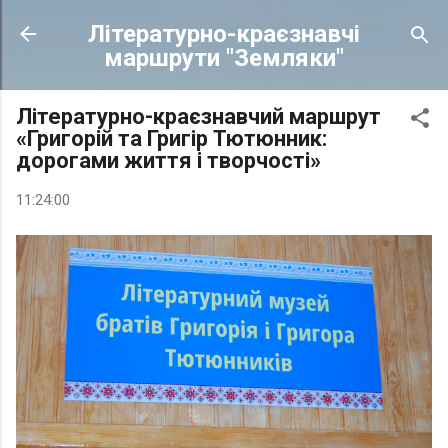
Перейти до 
Літературно-краєзнавчі
маршрути "Земляки"
Літературно-краєзнавчий маршрут
«Григорій та Григір Тютюнник:
дорогами життя і творчості»
11:24:00