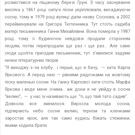
розмістився на піщаному березі Груні. З часу заснування
висілка у 1861 році сипучі піски укріплювали, висаджуючи
сосну, тому в 1979 році вулиці дали назву Соснова, а 2002
перейменували на Григора Тютюнника. Тут стоїть садиба
матері письменника Ганни Михайлівни. Вона померла у 1987
році, тому її будиночок невдовзі продали стороннім
людям, потім перепродали ще раз і ще раз… Але саме
сюди щоліта приїздив письменник, тут з’явилися задуми
низки літературних творів.
“Я виходжу з-за клубу... і перше, що я бачу, — хата Карпа
Яркового. А перед нею — рівними рядочками на жовтому
піску маленькі сосни. На ґанку Карпової хати стоїть Марфа
Яркова і веде мене очима... аж доки я не увійду в сосни
“великі”, — у нас їх називають ще: “ті, що твій тато садив”.
Довкола все змінилося. Виросла молода сосна,
підпирають небо сосни великі, терном та кленками
заростає ярок, але так само кудись біжать стежинки,
якими ходила брати.