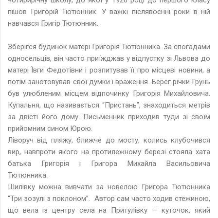
пішов Григорій Тютюнник. У важкі післявоєнні роки в ній
навчався Григір Тютюнник.
Зберігся будинок матері Григорія Тютюнника. За спогадами
односельців, він часто приїжджав у відпустку зі Львова до
матері Ївги Федотівни і розпитував її про місцеві новини, а
потім занотовував свої думки і враження. Берег річки Грунь
був улюбленим місцем відпочинку Григорія Михайловича.
Купальня, що називається “Пристань”, знаходиться метрів
за двісті його дому. Письменник приходив туди зі своїм
прийомним сином Юрою.
Ліворуч від пляжу, ближче до мосту, колись клубочився
вир, навпроти якого на протилежному березі стояла хата
батька Григорія і Григора Михайла Васильовича
Тютюнника.
Шилівку можна вивчати за новелою Григора Тютюнника
“Три зозулі з поклоном”. Автор сам часто ходив стежиною,
що вела із центру села на Притулівку — куточок, який