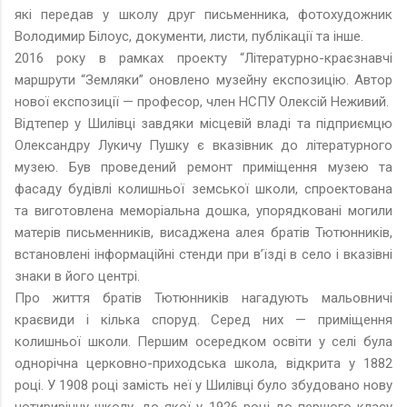
які передав у школу друг письменника, фотохудожник
Володимир Білоус, документи, листи, публікації та інше.
2016 року в рамках проекту “Літературно-краєзнавчі
маршрути “Земляки” оновлено музейну експозицію. Автор
нової експозиції — професор, член НСПУ Олексій Неживий.
Відтепер у Шилівці завдяки місцевій владі та підприємцю
Олександру Лукичу Пушку є вказівник до літературного
музею. Був проведений ремонт приміщення музею та
фасаду будівлі колишньої земської школи, спроектована
та виготовлена меморіальна дошка, упорядковані могили
матерів письменників, висаджена алея братів Тютюнників,
встановлені інформаційні стенди при в’їзді в село і вказівні
знаки в його центрі.
Про життя братів Тютюнників нагадують мальовничі
краєвиди і кілька споруд. Серед них — приміщення
колишньої школи. Першим осередком освіти у селі була
однорічна церковно-приходська школа, відкрита у 1882
році. У 1908 році замість неї у Шилівці було збудовано нову
чотирирічну школу, до якої у 1926 році до першого класу