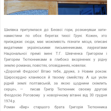
Шилівка притулилася до Беєвої гори, розкинувши хати-
намистини по обох берегах тихої Груні. Кожен, хто
приїжджає сюди, має можливість пізнати місця, описані
видатними українськими письменниками, лауреатами
Національної премії імені Т.Г. Шевченка Григорієм і
Григорем Тютюнниками в глибоко вкорінених у рідну
землю романах, повістях, оповіданнях, новелах.
«Дорогий Федосю! Вітаю тебе, друже, з Новим роком.
Щиросердно кланяюся й твоєму сімейству. А ще уклін
рідній землі полтавській, за якою щоднини скімлить
серце», — писав Григір Тютюнник своєму другові
Феодосію Роговому у новорічному вітанні від 30 грудня
1974 р.
Роман «Вир» старшого брата Григорія Тютюнника