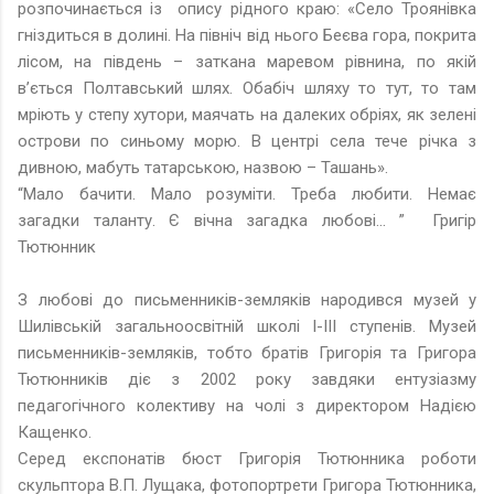
розпочинається із опису рідного краю: «Село Троянівка
гніздиться в долині. На північ від нього Беєва гора, покрита
лісом, на південь – заткана маревом рівнина, по якій
в’ється Полтавський шлях. Обабіч шляху то тут, то там
мріють у степу хутори, маячать на далеких обріях, як зелені
острови по синьому морю. В центрі села тече річка з
дивною, мабуть татарською, назвою – Ташань».
“Мало бачити. Мало розуміти. Треба любити. Немає
загадки таланту. Є вічна загадка любові... ” Григір
Тютюнник
З любові до письменників-земляків народився музей у
Шилівській загальноосвітній школі І-ІІІ ступенів. Музей
письменників-земляків, тобто братів Григорія та Григора
Тютюнників діє з 2002 року завдяки ентузіазму
педагогічного колективу на чолі з директором Надією
Кащенко.
Серед експонатів бюст Григорія Тютюнника роботи
скульптора В.П. Лущака, фотопортрети Григора Тютюнника,